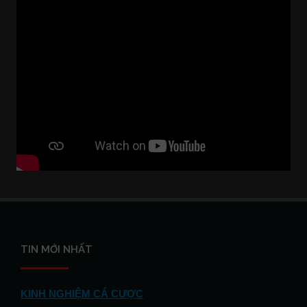
TIN MỚI NHẤT
KINH NGHIỆM CÁ CƯỢC