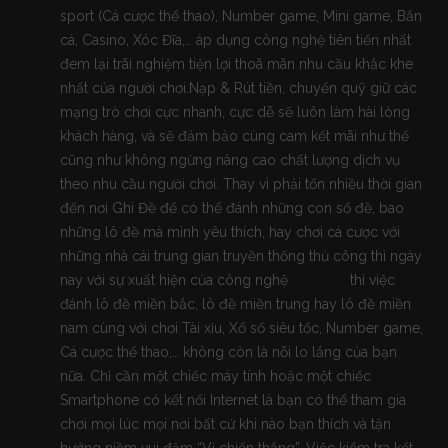
sport (Cá cược thể thao), Number game, Mini game, Bắn
cá, Casino, Xóc Đĩa,… áp dụng công nghệ tiên tiến nhất
đem lại trãi nghiệm tiện lợi thoã mãn nhu cầu khắc khe
nhất của người chơi.Nạp & Rút tiền, chuyển quỹ giữ các
mạng trò chơi cực nhanh, cực dễ sẽ luôn làm hài lòng
khách hàng, và sẽ đảm bảo cùng cam kết mãi như thế
cũng như không ngừng nâng cao chất lượng dịch vụ
theo nhu cầu người chơi. Thay vì phải tốn nhiều thời gian
đến nơi Ghi Đề để có thể đánh những con số đề, bao
những lô đề mà mình yêu thích, hay chơi cá cược với
những nhà cái trung gian truyền thống thủ công thì ngày
nay với sự xuất hiện của công nghệ
Loto188
thì việc
đánh lô đề miền bắc, lô đề miền trung hay lô đề miền
nam cùng với chơi Tài xỉu, Xổ số siêu tốc, Number game,
Cá cược thể thao,… không còn là nỗi lo lắng của bạn
nữa. Chỉ cần một chiếc máy tính hoặc một chiếc
Smartphone có kết nối Internet là bạn có thể tham gia
chơi mọi lúc mọi nơi bất cứ khi nào bạn thích và tận