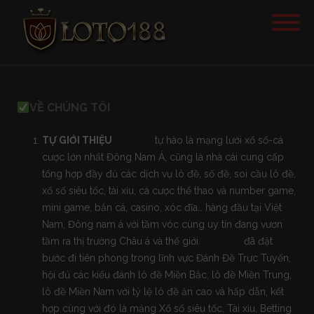
VỀ CHÚNG TÔI
TỰ GIỚI THIỆU
Loto188
tự hào là mạng lưới xổ số-cá
cược lớn nhất Đông Nam Á, cũng là nhà cái cung cấp
tổng hợp đầy đủ các dịch vụ lô đề, số đề, soi cầu lô đề,
xổ số siêu tốc, tài xỉu, cá cược thể thao và number game,
mini game, bắn cá, casino, xóc đĩa… hàng đầu tại Việt
Nam, Đông nam á với tầm vóc cùng uy tín đang vươn
tầm ra thị trường Châu á và thế giới.
Loto188
đã đặt
bước đi tiên phong trong lĩnh vực Đánh Đề Trực Tuyến,
hội đủ các kiểu đánh lô đề Miền Bắc, lô đề Miền Trung,
lô đề Miền Nam với tỷ lệ lô đề ăn cao và hấp dẫn, kết
hợp cùng với đó là mảng Xổ số siêu tốc, Tài xỉu, Betting