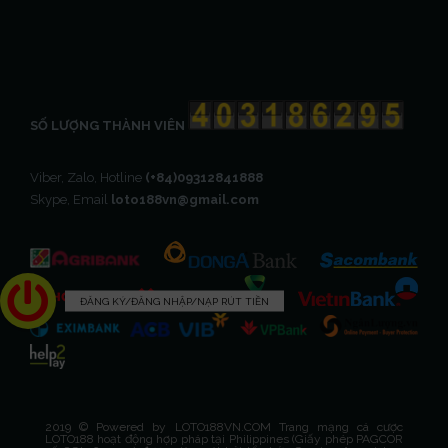
HƯỚNG DẪN ĐÁNH ĐỀ
HƯỚNG DÃN GIÚP CÁ ĐỘ
THUẬN LỢI CŨNG NHƯ RỦI
NHẬN BIẾT TRANG NHÀ
CÁ CƯỢC ONLINE VS CÁ
CÁCH ĐỂ DỰ ĐOÁN KẾT
CÁCH DỰ ĐOÁN KẾT QUẢ
CÁCH WEB NHÀ CÁI ĐƯA
CUNG CẤP LINK VÀ GIAO
ĐÁNH LÔ TỶ LỆ THẮNG
BÓNG ĐÁ THẮNG NHIỀU
RO KHI CHƠI CÁ ĐỘ THEO
CÁI CÁ CƯỢC BÓNG ĐÁ
CƯỢC TRUYỀN THỐNG
QUẢ CHÍNH XÁC TRÊN 80%
NHIỀU TRẬN ĐẦU CÙNG
RA TỶ LỆ CÁ CƯỢC BÓNG
DIỆN CÁ CƯỢC
90%
THUA ÍT
TIP BÓNG ĐÁ
UY TÍN
LÚC
ĐÁ?
BONG88.COM (IBET-
SỐ LƯỢNG THÀNH VIÊN
IBCBET), IBC E-SPORT,
BBIN, CMD368,… MỚI
Viber, Zalo, Hotline
(+84)09312841888
NHẤT KHÔNG BỊ CHẶN
Skype, Email
loto188vn@gmail.com
2019 © Powered by LOTO188VN.COM Trang mạng cá cược
LOTO188 hoạt động hợp pháp tại Philippines (Giấy phép PAGCOR