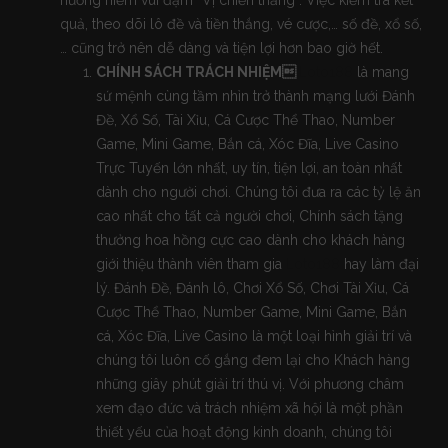
hưởng niềm vui đậm “Vị chiến thắng”. Việc kiểm tra kết
quả, theo dõi lô đề và tiền thắng, vé cược,… số đề, xổ số,
… cũng trở nên dễ dàng và tiện lợi hơn bao giờ hết.
CHÍNH SÁCH TRÁCH NHIỆM
Loto188
là mang
sứ mệnh cùng tầm nhìn trở thành mạng lưới Đánh
Đề, Xổ Số, Tài Xỉu, Cá Cược Thể Thao, Number
Game, Mini Game, Bắn cá, Xóc Đĩa, Live Casino
Trực Tuyến lớn nhất, uy tín, tiện lợi, an toàn nhất
dành cho người chơi. Chúng tôi đưa ra các tỷ lệ ăn
cao nhất cho tất cả người chơi, Chính sách tặng
thưởng hoa hồng cực cao dành cho khách hàng
giới thiệu thành viên tham gia
Loto188
hay làm đại
lý. Đánh Đề, Đánh lô, Chơi Xổ Số, Chơi Tài Xỉu, Cá
Cược Thể Thao, Number Game, Mini Game, Bắn
cá, Xóc Đĩa, Live Casino là một loại hình giải trí và
chúng tôi luôn cố gắng đem lại cho Khách hàng
những giây phút giải trí thú vị. Với phương châm
xem đạo đức và trách nhiệm xã hội là một phần
thiết yếu của hoạt động kinh doanh, chúng tôi