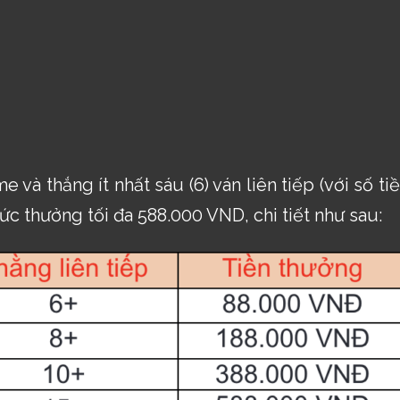
 và thắng ít nhất sáu (6) ván liên tiếp (với số 
c thưởng tối đa 588.000 VND, chi tiết như sau: