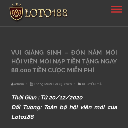
VUI GIÁNG SINH – ĐÓN NĂM MỚI
HỘI VIÊN MỚI NẠP TIỀN TẶNG NGAY
88.000 TIỀN CƯỢC MIỄN PHÍ
admin
/
Tháng Mười Hai 29, 2020
/
KHUYẾN MÃI
Thời Gian : Từ 20/12/2020
Đối Tượng: Toàn bộ hội viên mới của
Loto188