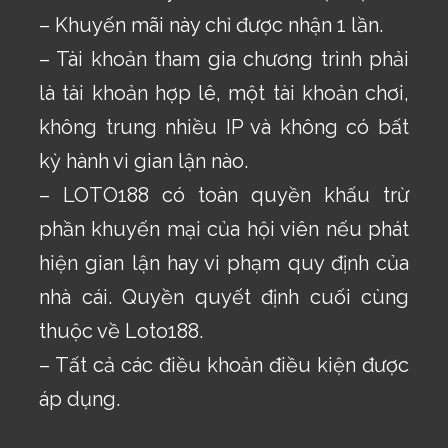
– Khuyến mãi này chỉ được nhận 1 lần.
– Tài khoản tham gia chương trình phải
là tài khoản hợp lê, một tài khoản chơi,
không trung nhiều IP và không có bất
kỳ hành vi gian lận nào.
– LOTO188 có toàn quyền khấu trừ
phần khuyến mại của hội viên nếu phát
hiện gian lận hay vi phạm quy định của
nhà cái. Quyền quyết định cuối cùng
thuộc về Loto188.
– Tất cả các điều khoản điều kiện được
áp dụng.